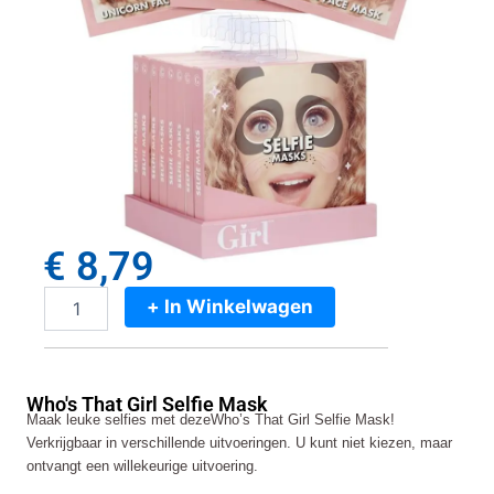
€
8,79
+ In Winkelwagen
Who's
That
Girl
Selfie
Who's That Girl Selfie Mask
Mask
Maak leuke selfies met dezeWho’s That Girl Selfie Mask!
aantal
Verkrijgbaar in verschillende uitvoeringen. U kunt niet kiezen, maar
ontvangt een willekeurige uitvoering.