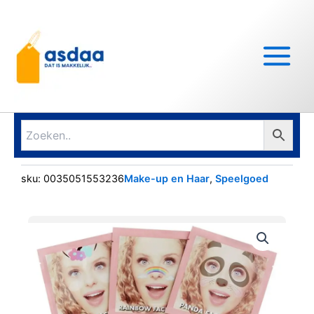
Ga
Main
naar
Menu
de
inhoud
sku:
0035051553236
Make-up en Haar
,
Speelgoed