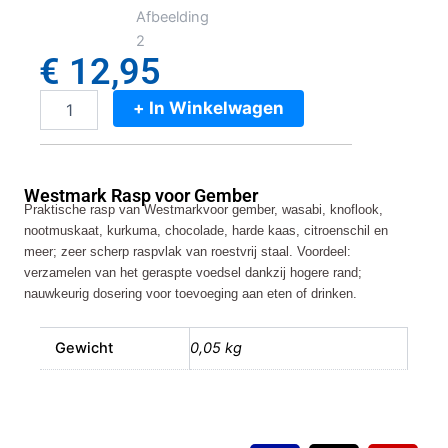
€
12,95
+ In Winkelwagen
Westmark
Rasp
voor
Gember
Westmark Rasp voor Gember
aantal
Praktische rasp van Westmarkvoor gember, wasabi, knoflook,
nootmuskaat, kurkuma, chocolade, harde kaas, citroenschil en
meer; zeer scherp raspvlak van roestvrij staal. Voordeel:
verzamelen van het geraspte voedsel dankzij hogere rand;
nauwkeurig dosering voor toevoeging aan eten of drinken.
Gewicht
0,05 kg