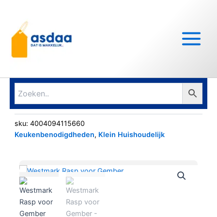
Ga
Main
naar
Menu
de
inhoud
sku:
4004094115660
Keukenbenodigdheden
,
Klein Huishoudelijk