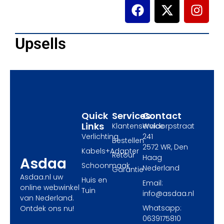
F
X
I
a
-
n
c
t
s
e
w
t
Upsells
b
i
a
o
t
g
o
t
r
k
e
a
r
m
Quick
Services
Contact
Links
Klantenservice
Waldorpstraat
Verlichting
241
Bestellen
2572 WR, Den
Kabels+Adapter
Retour
Haag
Asdaa
Schoonmaak
Nederland
Garantie
Asdaa.nl uw
Huis en
Email:
online webwinkel
Tuin
info@asdaa.nl
van Nederland.
Whatsapp:
Ontdek ons nu!
0639175810