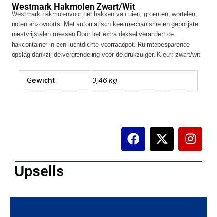
Westmark Hakmolen Zwart/Wit
Westmark hakmolenvoor het hakken van uien, groenten, wortelen,
noten enzovoorts. Met automatisch keermechanisme en gepolijste
roestvrijstalen messen.Door het extra deksel verandert de
hakcontainer in een luchtdichte voorraadpot. Ruimtebesparende
opslag dankzij de vergrendeling voor de drukzuiger. Kleur: zwart/wit
Gewicht
0,46 kg
F
X
I
a
-
n
c
t
s
e
w
t
Upsells
b
i
a
o
t
g
o
t
r
k
e
a