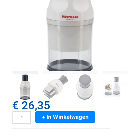
€
26,35
+ In Winkelwagen
Westmark
Hakmolen
Zwart/Wit
aantal