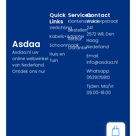
r
m
Quick
Services
Contact
Links
Klantenservice
Waldorpstraat
Verlichting
241
Bestellen
2572 WR, Den
Kabels+Adapter
Retour
Haag
Asdaa
Schoonmaak
Nederland
Garantie
Asdaa.nl uw
Huis en
Email:
online webwinkel
Tuin
info@asdaa.nl
van Nederland.
Whatsapp:
Ontdek ons nu!
0639175810
Tijden: Ma/Vr
09:00-18:00