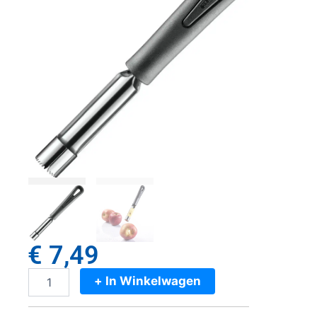
€
7,49
+ In Winkelwagen
Westmark
Gentle
Appelboor