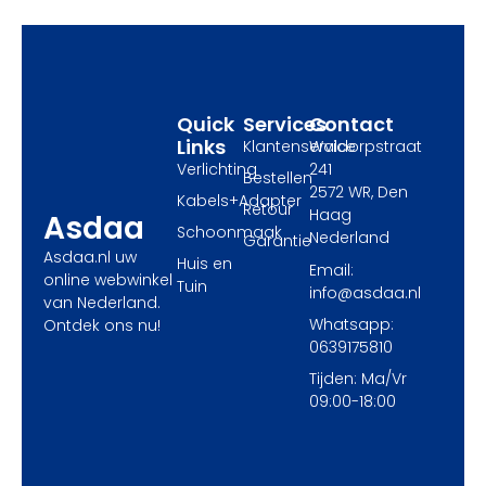
o
t
g
o
t
r
k
e
a
r
m
Quick
Services
Contact
Links
Klantenservice
Waldorpstraat
Verlichting
241
Bestellen
2572 WR, Den
Kabels+Adapter
Retour
Haag
Asdaa
Schoonmaak
Nederland
Garantie
Asdaa.nl uw
Huis en
Email:
online webwinkel
Tuin
info@asdaa.nl
van Nederland.
Whatsapp:
Ontdek ons nu!
0639175810
Tijden: Ma/Vr
09:00-18:00