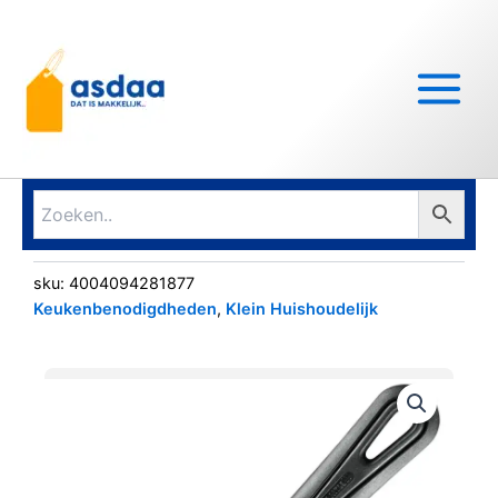
Ga
Main
naar
Menu
de
inhoud
sku:
4004094281877
Keukenbenodigdheden
,
Klein Huishoudelijk