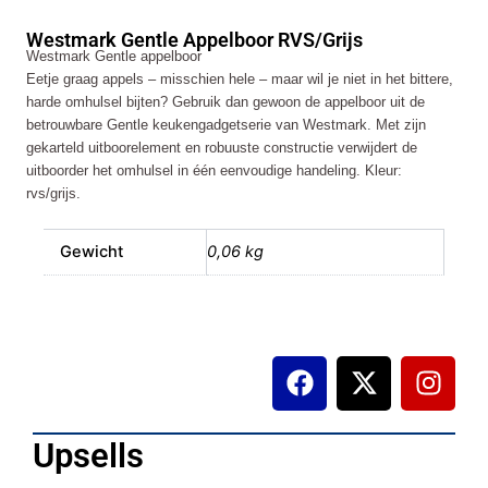
RVS/Grijs
Westmark Gentle Appelboor RVS/Grijs
aantal
Westmark Gentle appelboor
Eetje graag appels – misschien hele – maar wil je niet in het bittere,
harde omhulsel bijten? Gebruik dan gewoon de appelboor uit de
betrouwbare Gentle keukengadgetserie van Westmark. Met zijn
gekarteld uitboorelement en robuuste constructie verwijdert de
uitboorder het omhulsel in één eenvoudige handeling. Kleur:
rvs/grijs.
Gewicht
0,06 kg
F
X
I
a
-
n
c
t
s
e
w
t
Upsells
b
i
a