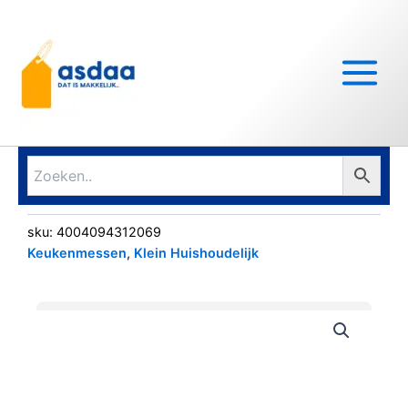
Ga
Main
naar
Menu
de
inhoud
sku:
4004094312069
Keukenmessen
,
Klein Huishoudelijk