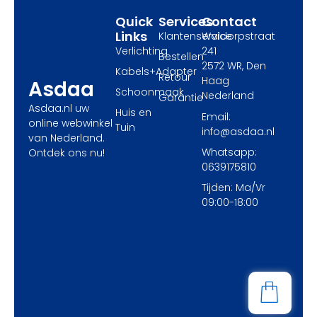
r
m
Quick
Services
Contact
Links
Klantenservice
Waldorpstraat
Verlichting
241
Bestellen
2572 WR, Den
Kabels+Adapter
Retour
Haag
Asdaa
Schoonmaak
Nederland
Garantie
Asdaa.nl uw
Huis en
Email:
online webwinkel
Tuin
info@asdaa.nl
van Nederland.
Whatsapp:
Ontdek ons nu!
0639175810
Tijden: Ma/Vr
09:00-18:00