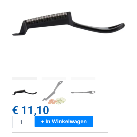
€
11,10
+ In Winkelwagen
Westmark
Garnetta
Groentemes