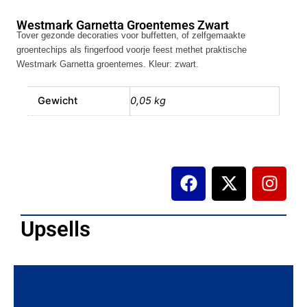
Zwart
Westmark Garnetta Groentemes Zwart
aantal
Tover gezonde decoraties voor buffetten, of zelfgemaakte
groentechips als fingerfood voorje feest methet praktische
Westmark Garnetta groentemes. Kleur: zwart.
Gewicht
0,05 kg
F
X
I
a
-
n
c
t
s
e
w
t
Upsells
b
i
a
o
t
g
o
t
r
k
e
a