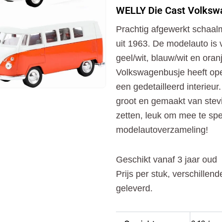
Cast
WELLY Die Cast Volksw
Volkswagenbus
1963
Prachtig afgewerkt schaal
T1
aantal
uit 1963. De modelauto is v
geel/wit, blauw/wit en oran
Volkswagenbusje heeft ope
een gedetailleerd interieur
groot en gemaakt van stevi
zetten, leuk om mee te spe
modelautoverzameling!
Geschikt vanaf 3 jaar oud
Prijs per stuk, verschillen
geleverd.