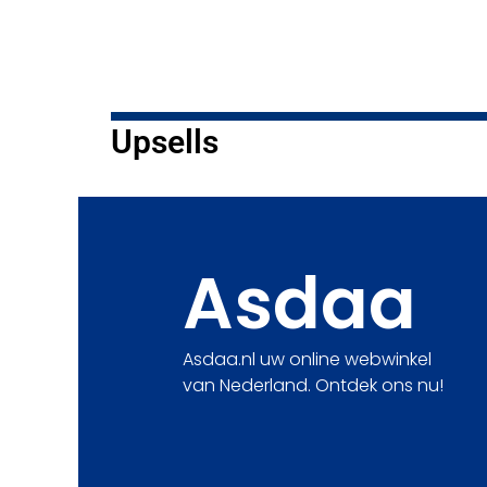
Upsells
Asdaa
Asdaa.nl uw online webwinkel
van Nederland. Ontdek ons nu!