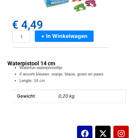
€
4,49
+ In Winkelwagen
Waterpistool
14
cm
aantal
Waterpistool 14 cm
Waterfun waterpistooltje
4 assorti kleuren: oranje, blauw, groen en paars
Lengte: 14 cm
Gewicht
0,20 kg
F
X
I
a
-
n