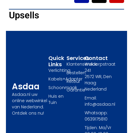
c
t
s
e
w
t
Upsells
b
i
a
o
t
g
o
t
r
k
e
a
r
m
Quick
Services
Contact
Links
Klantenservice
Waldorpstraat
Verlichting
241
Bestellen
2572 WR, Den
Kabels+Adapter
Retour
Haag
Asdaa
Schoonmaak
Nederland
Garantie
Asdaa.nl uw
Huis en
Email:
online webwinkel
Tuin
info@asdaa.nl
van Nederland.
Whatsapp:
Ontdek ons nu!
0639175810
Tijden: Ma/Vr