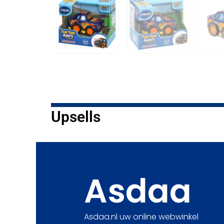
Upsells
Asdaa
Asdaa.nl uw online webwinkel