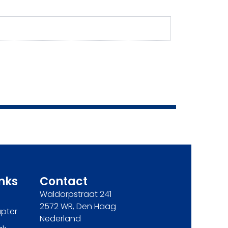
inks
Contact
Waldorpstraat 241
2572 WR, Den Haag
pter
Nederland