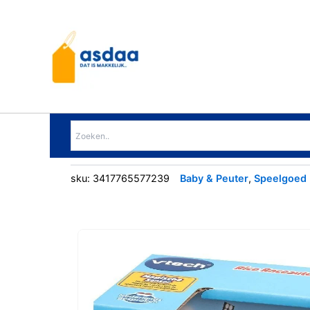
Ga
naar
de
inhoud
sku:
3417765577239
Baby & Peuter
,
Speelgoed