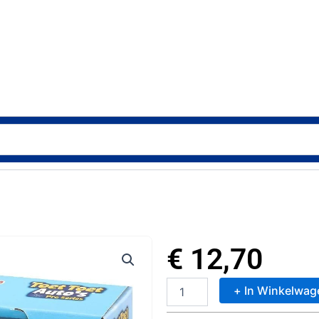
€
12,70
+ In Winkelwag
VTech
Toet