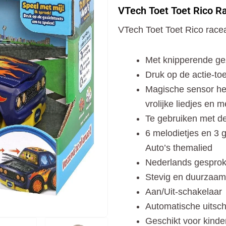
Toet
VTech Toet Toet Rico Ra
Rico
Raceauto
VTech Toet Toet Rico race
+
Licht
en
Met knipperende gez
Geluid
aantal
Druk op de actie-to
Magische sensor her
vrolijke liedjes en m
Te gebruiken met de
6 melodietjes en 3 
Auto’s themalied
Nederlands gespro
Stevig en duurzaam
Aan/Uit-schakelaar
Automatische uitsch
Geschikt voor kinde