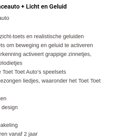
o
t
r
ceauto + Licht en Geluid
k
e
a
r
m
auto
icht-toets en realistische geluiden
ets om beweging en geluid te activeren
kenning activeert grappige zinnetjes,
elodietjes
 Toet Toet Auto’s speelsets
gezongen liedjes, waaronder het Toet Toet
ken
 design
akeling
ren vanaf 2 jaar