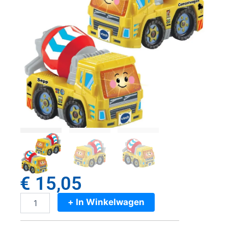
€
15,05
+ In Winkelwagen
VTech
Toet
Toet