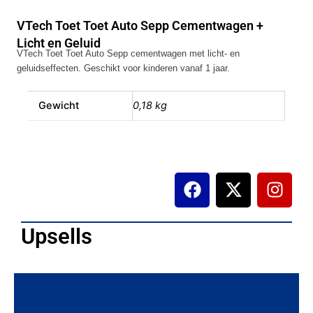
Auto
VTech Toet Toet Auto Sepp Cementwagen +
Sepp
Cementwagen
Licht en Geluid
VTech Toet Toet Auto Sepp cementwagen met licht- en
+
geluidseffecten. Geschikt voor kinderen vanaf 1 jaar.
Licht
en
Geluid
Gewicht
0,18 kg
aantal
F
X
I
a
-
n
c
t
s
e
w
t
Upsells
b
i
a
o
t
g
o
t
r
k
e
a