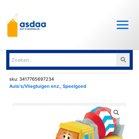
Ga
Main
naar
Menu
de
inhoud
sku:
3417765697234
Auto's/Vliegtuigen enz.
,
Speelgoed