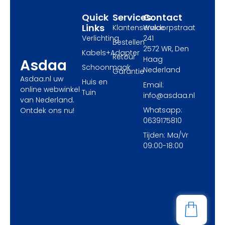
r
m
Quick
Services
Contact
Links
Klantenservice
Waldorpstraat
Verlichting
241
Bestellen
2572 WR, Den
Kabels+Adapter
Retour
Haag
Asdaa
Schoonmaak
Nederland
Garantie
Asdaa.nl uw
Huis en
Email:
online webwinkel
Tuin
info@asdaa.nl
van Nederland.
Whatsapp:
Ontdek ons nu!
0639175810
Tijden: Ma/Vr
09:00-18:00