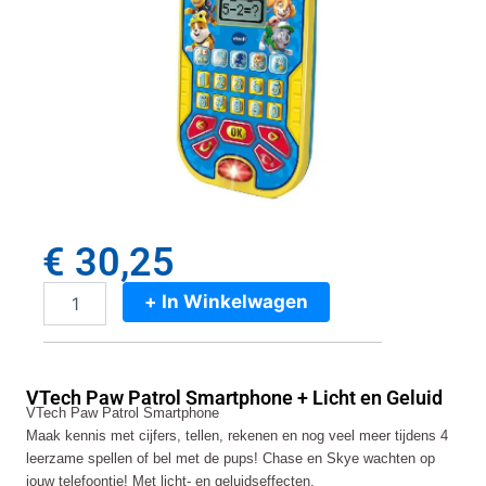
€
30,25
+ In Winkelwagen
VTech
Paw
Patrol
Smartphone
VTech Paw Patrol Smartphone + Licht en Geluid
+
VTech Paw Patrol Smartphone
Licht
Maak kennis met cijfers, tellen, rekenen en nog veel meer tijdens 4
en
leerzame spellen of bel met de pups! Chase en Skye wachten op
Geluid
jouw telefoontje! Met licht- en geluidseffecten.
aantal