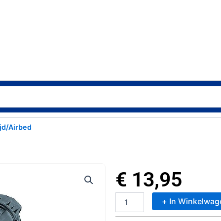
jd/Airbed
€
13,95
+ In Winkelwag
Voetpomp
5L