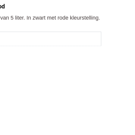
o
t
r
od
k
e
a
r
m
 5 liter. In zwart met rode kleurstelling.