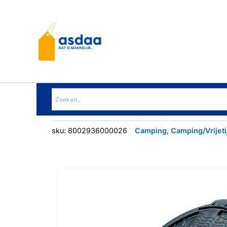
Ga
naar
de
inhoud
sku:
8002936000026
Camping
,
Camping/Vrijeti