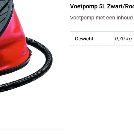
Zwart/Rood
Voetpomp 5L Zwart/Ro
aantal
Voetpomp met een inhoud van
Gewicht
0,70 kg