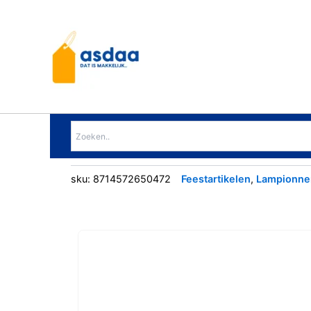
Ga
naar
de
inhoud
sku:
8714572650472
Feestartikelen
,
Lampionne