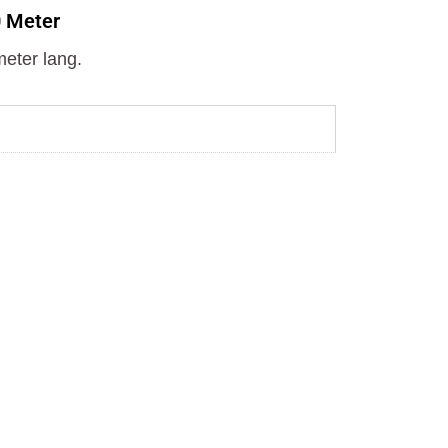
o
t
r
0 Meter
k
e
a
r
m
eter lang.