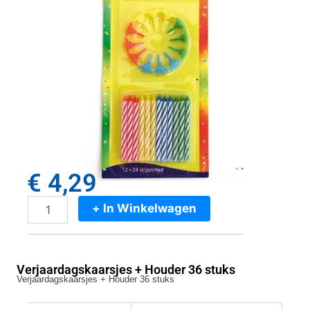
€
4,29
+ In Winkelwagen
Verjaardagskaarsjes
+
Houder
36
Verjaardagskaarsjes + Houder 36 stuks
stuks
Verjaardagskaarsjes + Houder 36 stuks
aantal