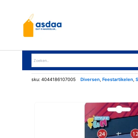
Ga
naar
de
inhoud
sku:
4044186107005
Diversen
,
Feestartikelen
,