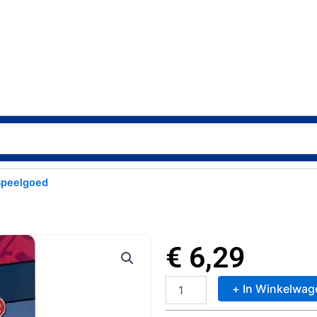
Speelgoed
€
6,29
+ In Winkelwag
Verjaardagskaarsjes
24