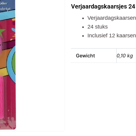
stuks
Verjaardagskaarsjes 24
aantal
Verjaardagskaarsen
24 stuks
Inclusief 12 kaarse
Gewicht
0,10 kg