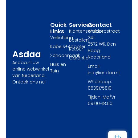
o
t
r
k
e
a
r
m
Quick
Services
Contact
Links
Klantenservice
Waldorpstraat
Verlichting
241
Bestellen
2572 WR, Den
Kabels+Adapter
Retour
Haag
Asdaa
Schoonmaak
Nederland
Garantie
Asdaa.nl uw
Huis en
Email:
online webwinkel
Tuin
info@asdaa.nl
van Nederland.
Whatsapp:
Ontdek ons nu!
0639175810
Tijden: Ma/Vr
09:00-18:00