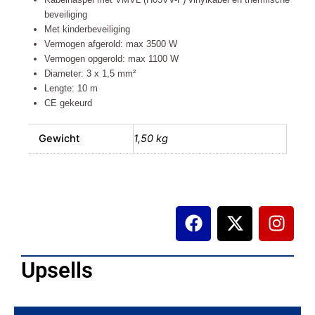
beveiliging
Met kinderbeveiliging
Vermogen afgerold: max 3500 W
Vermogen opgerold: max 1100 W
Diameter: 3 x 1,5 mm²
Lengte: 10 m
CE gekeurd
Gewicht
1,50 kg
F
X
I
a
-
n
c
t
s
e
w
t
Upsells
b
i
a
o
t
g