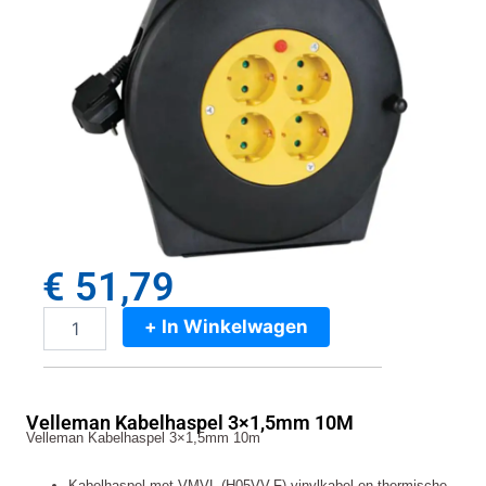
€
51,79
+ In Winkelwagen
Velleman
Kabelhaspel
3x1,5mm
10M
Velleman Kabelhaspel 3×1,5mm 10M
aantal
Velleman Kabelhaspel 3×1,5mm 10m
Kabelhaspel met VMVL (H05VV-F) vinylkabel en thermische