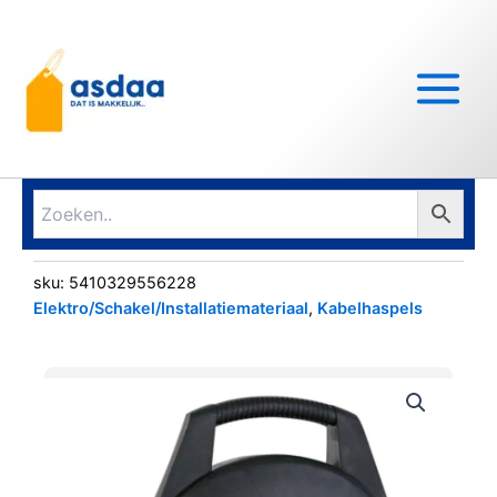
Ga
Main
naar
Menu
de
inhoud
sku:
5410329556228
Elektro/Schakel/Installatiemateriaal
,
Kabelhaspels