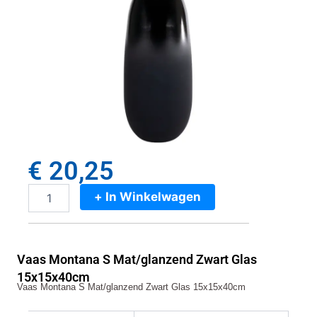
€
20,25
+ In Winkelwagen
Vaas
Montana
S
Mat/glanzend
Vaas Montana S Mat/glanzend Zwart Glas
Zwart
Glas
15x15x40cm
Vaas Montana S Mat/glanzend Zwart Glas 15x15x40cm
15x15x40cm
aantal