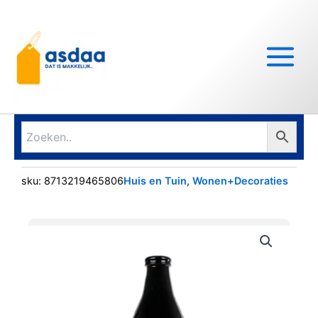
Ga
Main
naar
Menu
de
inhoud
sku:
8713219465806
Huis en Tuin
,
Wonen+Decoraties