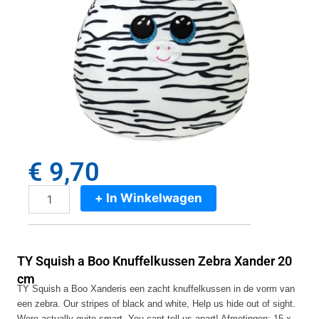
€
9,70
+ In Winkelwagen
TY
Squish
a
Boo
TY Squish a Boo Knuffelkussen Zebra Xander 20
Knuffelkussen
Zebra
cm
TY Squish a Boo Xanderis een zacht knuffelkussen in de vorm van
Xander
een zebra. Our stripes of black and white, Help us hide out of sight.
20
cm
Were actually quite smart, You cant tell us apart! Afmetingen: 15 x