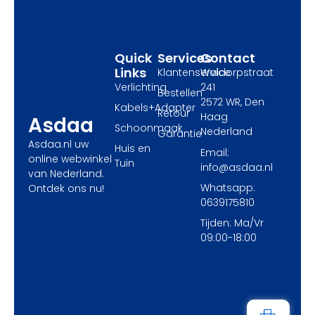
o
t
r
k
e
a
r
m
Quick
Services
Contact
Links
Klantenservice
Waldorpstraat
Verlichting
241
Bestellen
2572 WR, Den
Kabels+Adapter
Retour
Haag
Asdaa
Schoonmaak
Nederland
Garantie
Asdaa.nl uw
Huis en
Email:
online webwinkel
Tuin
info@asdaa.nl
van Nederland.
Whatsapp:
Ontdek ons nu!
0639175810
Tijden: Ma/Vr
09:00-18:00