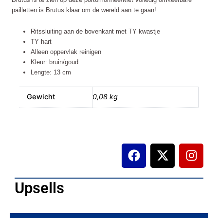
pailletten is Brutus klaar om de wereld aan te gaan!
Ritssluiting aan de bovenkant met TY kwastje
TY hart
Alleen oppervlak reinigen
Kleur: bruin/goud
Lengte: 13 cm
Gewicht
0,08 kg
F
X
I
a
-
n
c
t
s
e
w
t
Upsells
b
i
a
o
t
g