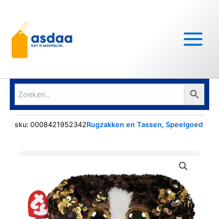
Ga
Main
naar
Menu
de
inhoud
sku:
0008421952342
Rugzakken en Tassen
,
Speelgoed