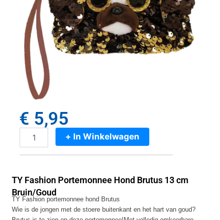
€
5,95
+ In Winkelwagen
TY
Fashion
Portemonnee
Hond
TY Fashion Portemonnee Hond Brutus 13 cm
Brutus
13
Bruin/Goud
TY Fashion portemonnee hond Brutus
cm
Wie is de jongen met de stoere buitenkant en het hart van goud?
Bruin/Goud
aantal
Brutus is te zien op deze portomonnee!Met volledig omkeerbare