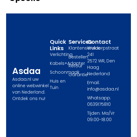
b
i
a
o
t
g
o
t
r
k
e
a
r
m
Quick
Services
Contact
Links
Klantenservice
Waldorpstraat
Verlichting
241
Bestellen
2572 WR, Den
Kabels+Adapter
Retour
Haag
Asdaa
Schoonmaak
Nederland
Garantie
Asdaa.nl uw
Huis en
Email:
online webwinkel
Tuin
info@asdaa.nl
van Nederland.
Whatsapp:
Ontdek ons nu!
0639175810
Tijden: Ma/Vr
09:00-18:00