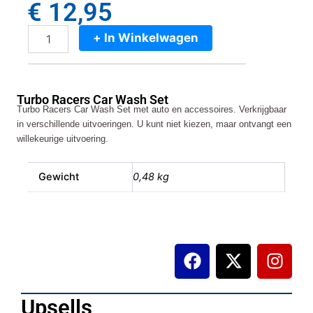
€
12,95
+ In Winkelwagen
Turbo
Racers
Car
Wash
Turbo Racers Car Wash Set
Set
Turbo Racers Car Wash Set met auto en accessoires. Verkrijgbaar
aantal
in verschillende uitvoeringen. U kunt niet kiezen, maar ontvangt een
willekeurige uitvoering.
Gewicht
0,48 kg
F
X
I
a
-
n
c
t
s
e
w
t
Upsells