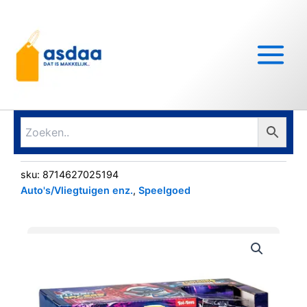
Ga
Main
naar
Menu
de
inhoud
sku:
8714627025194
Auto's/Vliegtuigen enz.
,
Speelgoed