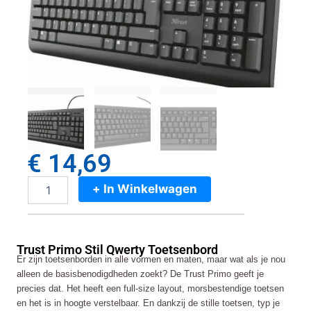
€
14,69
+ In Winkelwagen
Trust
Primo
Stil
Qwerty
Trust Primo Stil Qwerty Toetsenbord
Toetsenbord
Er zijn toetsenborden in alle vormen en maten, maar wat als je nou
aantal
alleen de basisbenodigdheden zoekt? De Trust Primo geeft je
precies dat. Het heeft een full-size layout, morsbestendige toetsen
en het is in hoogte verstelbaar. En dankzij de stille toetsen, typ je