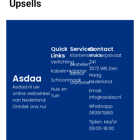
e
w
t
Upsells
b
i
a
o
t
g
o
t
r
k
e
a
r
m
Quick
Services
Contact
Links
Klantenservice
Waldorpstraat
Verlichting
241
Bestellen
2572 WR, Den
Kabels+Adapter
Retour
Haag
Asdaa
Schoonmaak
Nederland
Garantie
Asdaa.nl uw
Huis en
Email:
online webwinkel
Tuin
info@asdaa.nl
van Nederland.
Whatsapp:
Ontdek ons nu!
0639175810
Tijden: Ma/Vr
09:00-18:00