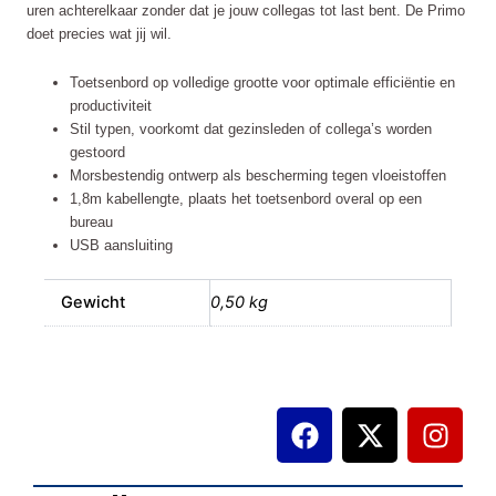
uren achterelkaar zonder dat je jouw collegas tot last bent. De Primo
doet precies wat jij wil.
Toetsenbord op volledige grootte voor optimale efficiëntie en
productiviteit
Stil typen, voorkomt dat gezinsleden of collega’s worden
gestoord
Morsbestendig ontwerp als bescherming tegen vloeistoffen
1,8m kabellengte, plaats het toetsenbord overal op een
bureau
USB aansluiting
Gewicht
0,50 kg
F
X
I
a
-
n
c
t
s