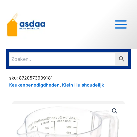
Ga
Main
naar
Menu
de
inhoud
sku:
8720573909181
Keukenbenodigdheden
,
Klein Huishoudelijk