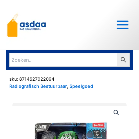
Ga
Main
naar
Menu
de
inhoud
sku:
8714627022094
Radiografisch Bestuurbaar
,
Speelgoed