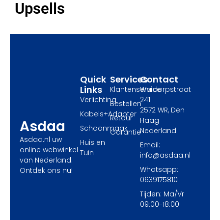
e
w
t
Upsells
b
i
a
o
t
g
o
t
r
k
e
a
r
m
Quick
Services
Contact
Links
Klantenservice
Waldorpstraat
Verlichting
241
Bestellen
2572 WR, Den
Kabels+Adapter
Retour
Haag
Asdaa
Schoonmaak
Nederland
Garantie
Asdaa.nl uw
Huis en
Email:
online webwinkel
Tuin
info@asdaa.nl
van Nederland.
Whatsapp:
Ontdek ons nu!
0639175810
Tijden: Ma/Vr
09:00-18:00