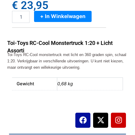
€
23,95
+ In Winkelwagen
Toi-
Toys
RC-
Cool
Toi-Toys RC-Cool Monstertruck 1:20 + Licht
Monstertruck
1:20
Assorti
Toi-Toys RC-Cool monstertruck met licht en 360 graden spin, schaal
+
1:20. Verkrijgbaar in verschillende uitvoeringen. U kunt niet kiezen,
Licht
Assorti
maar ontvangt een willekeurige uitvoering.
aantal
Gewicht
0,68 kg
F
X
I
a
-
n
c
t
s