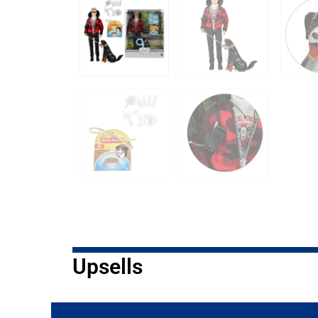
Upsells