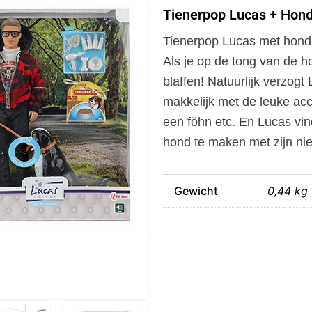
+
Tienerpop Lucas + Hond
Hond
met
Tienerpop Lucas met hond
Geluid
aantal
Als je op de tong van de h
blaffen! Natuurlijk verzog
makkelijk met de leuke acce
een föhn etc. En Lucas vin
hond te maken met zijn nie
Gewicht
0,44 kg