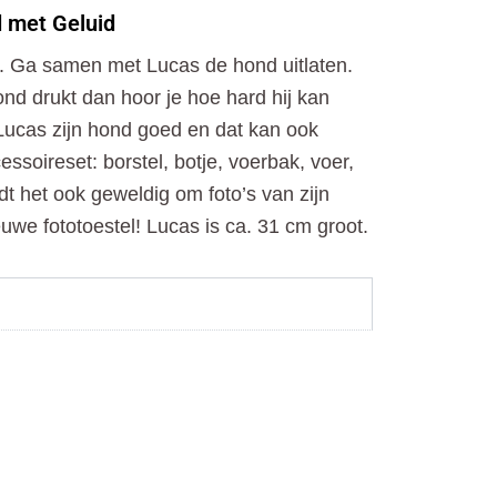
o
t
r
 met Geluid
k
e
a
r
m
. Ga samen met Lucas de hond uitlaten.
ond drukt dan hoor je hoe hard hij kan
t Lucas zijn hond goed en dat kan ook
ssoireset: borstel, botje, voerbak, voer,
dt het ook geweldig om foto’s van zijn
uwe fototoestel! Lucas is ca. 31 cm groot.