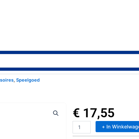
soires
,
Speelgoed
€
17,55
+ In Winkelwag
Tienerpop
Lucas