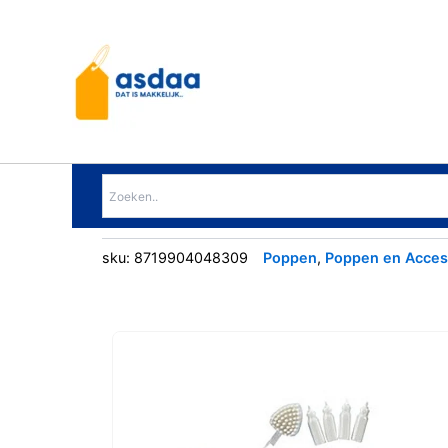
Ga
naar
de
inhoud
sku:
8719904048309
Poppen
,
Poppen en Acces