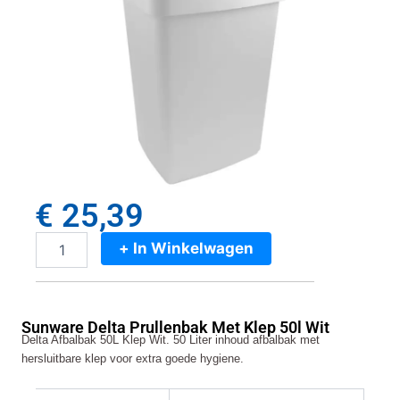
€
25,39
+ In Winkelwagen
Sunware
Delta
Prullenbak
Met
Sunware Delta Prullenbak Met Klep 50l Wit
Klep
Delta Afbalbak 50L Klep Wit. 50 Liter inhoud afbalbak met
50l
hersluitbare klep voor extra goede hygiene.
Wit
aantal