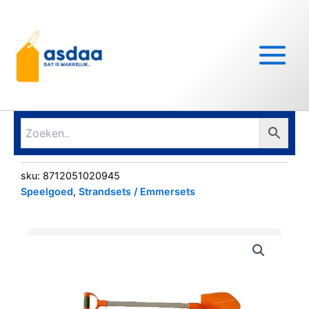
Ga
Main
naar
Menu
de
inhoud
sku:
8712051020945
Speelgoed
,
Strandsets / Emmersets