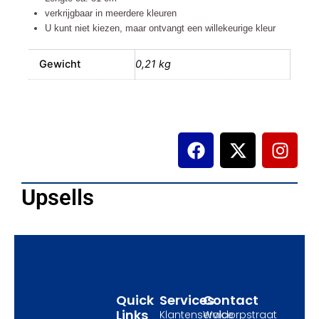
verkrijgbaar in meerdere kleuren
U kunt niet kiezen, maar ontvangt een willekeurige kleur
Gewicht
0,21 kg
F
X
I
a
-
n
c
t
s
e
w
t
Upsells
b
i
a
o
t
g
o
t
r
k
e
a
r
m
Quick
Services
Contact
Links
Klantenservice
Waldorpstraat