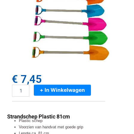
€
7,45
+ In Winkelwagen
Strandschep
Plastic
81cm
aantal
Strandschep Plastic 81cm
Plastic schep
Voorzien van handvat met goede grip
Lengte ca. 81 cm