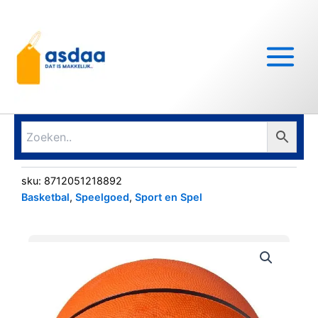
Ga
Main
naar
Menu
de
inhoud
sku:
8712051218892
Basketbal
,
Speelgoed
,
Sport en Spel