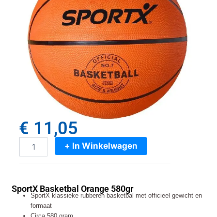
€
11,05
+ In Winkelwagen
SportX
Basketbal
Orange
580gr
SportX Basketbal Orange 580gr
aantal
SportX klassieke rubberen basketbal met officieel gewicht en
formaat
Circa 580 gram