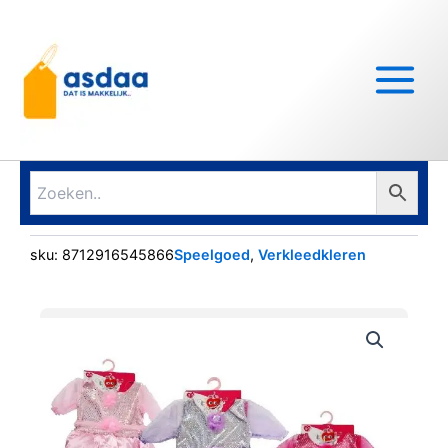
Ga
Main
naar
Menu
de
inhoud
sku:
8712916545866
Speelgoed
,
Verkleedkleren