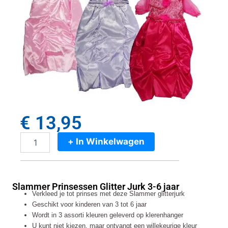
€
13,95
+ In Winkelwagen
Slammer
Prinsessen
Glitter
Jurk
Slammer Prinsessen Glitter Jurk 3-6 jaar
3-
Verkleed je tot prinses met deze Slammer glitterjurk
6
Geschikt voor kinderen van 3 tot 6 jaar
jaar
Wordt in 3 assorti kleuren geleverd op klerenhanger
aantal
U kunt niet kiezen, maar ontvangt een willekeurige kleur