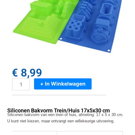
€
8,99
+ In Winkelwagen
Siliconen
Bakvorm
Trein/Huis
17x5x30
Siliconen Bakvorm Trein/Huis 17x5x30 cm
cm
Siliconen bakvorm van een trein of huis, afmeting: 17 x 5 x 30 cm.
aantal
U kunt niet kiezen, maar ontvangt een willekeurige uitvoering.