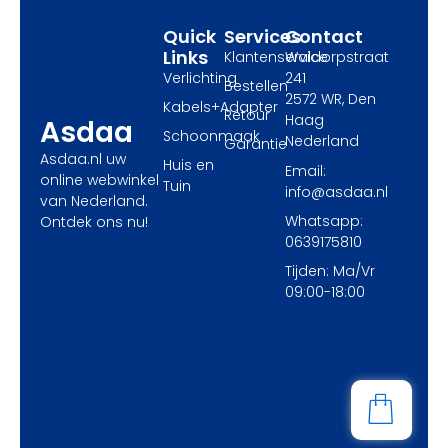
r
m
Quick
Services
Contact
Links
Klantenservice
Waldorpstraat
Verlichting
241
Bestellen
2572 WR, Den
Kabels+Adapter
Retour
Haag
Asdaa
Schoonmaak
Nederland
Garantie
Asdaa.nl uw
Huis en
Email:
online webwinkel
Tuin
info@asdaa.nl
van Nederland.
Whatsapp:
Ontdek ons nu!
0639175810
Tijden: Ma/Vr
09:00-18:00