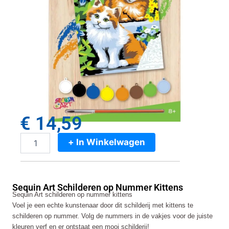
€
14,59
+ In Winkelwagen
Sequin
Art
Schilderen
op
Sequin Art Schilderen op Nummer Kittens
Nummer
Sequin Art schilderen op nummer kittens
Kittens
Voel je een echte kunstenaar door dit schilderij met kittens te
aantal
schilderen op nummer. Volg de nummers in de vakjes voor de juiste
kleuren verf en er ontstaat een mooi schilderij!