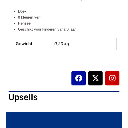
Doek
8 kleuren verf
Penseel
Geschikt voor kinderen vanaf8 jaar
Gewicht
0,20 kg
F
X
I
a
-
n
c
t
s
e
w
t
Upsells
b
i
a
o
t
g
o
t
r
k
e
a