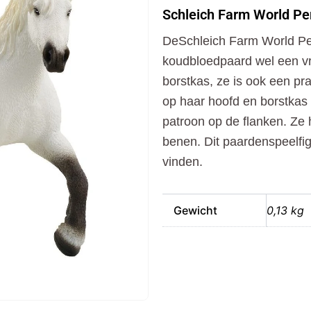
World
Schleich Farm World Pe
Percheron
Merrie
DeSchleich Farm World Pe
aantal
koudbloedpaard wel een vr
borstkas, ze is ook een pra
op haar hoofd en borstkas l
patroon op de flanken. Ze 
benen. Dit paardenspeelfigu
vinden.
Gewicht
0,13 kg