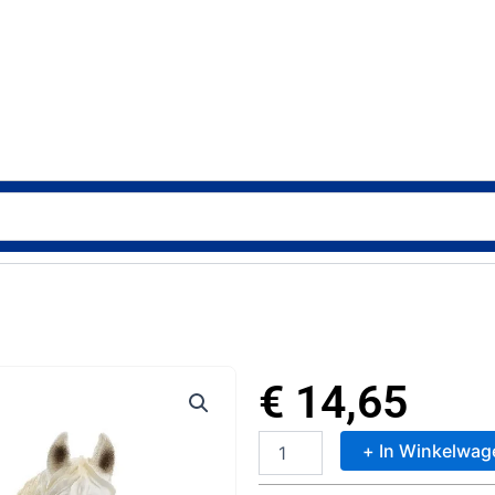
€
14,65
+ In Winkelwag
Schleich
Farm