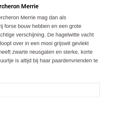
o
t
r
rcheron Merrie
k
e
a
r
m
rcheron Merrie mag dan als
ij forse bouw hebben en een grote
chtige verschijning. De hagelwitte vacht
oopt over in een mooi grijswit gevlekt
heeft zwarte neusgaten en sterke, korte
urtje is altijd bij haar paardenvrienden te