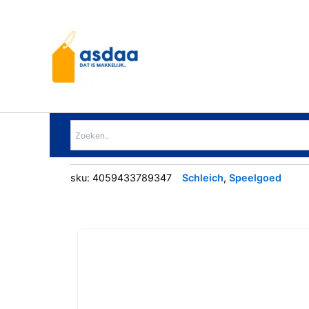
Ga
naar
de
inhoud
sku:
4059433789347
Schleich
,
Speelgoed