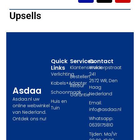
c
t
s
e
w
t
Upsells
b
i
a
o
t
g
o
t
r
k
e
a
r
m
Quick
Services
Contact
Links
Klantenservice
Waldorpstraat
Verlichting
241
Bestellen
2572 WR, Den
Kabels+Adapter
Retour
Haag
Asdaa
Schoonmaak
Nederland
Garantie
Asdaa.nl uw
Huis en
Email:
online webwinkel
Tuin
info@asdaa.nl
van Nederland.
Whatsapp:
Ontdek ons nu!
0639175810
Tijden: Ma/Vr