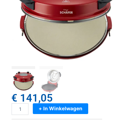
€
141,05
+ In Winkelwagen
Schäfer
Pizzaoven
32
cm