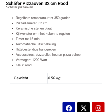
Schäfer Pizzaoven 32 cm Rood
Rood
Schäfer pizzaoven
aantal
Regelbare temperatuur tot 350 graden
Pizzadiameter: 32 cm
Keramische stenen plaat
Kijkvenster om nhet koken te regelen
Timer tot 15 min.
Automatische uitschakeling
Hittebestendige handgrepen
Accessoires: pizzaroller, houten pizza schep
Vermogen: 1200 Watt
Kleur: rood
Gewicht
4,50 kg
F
X
I
a
-
n