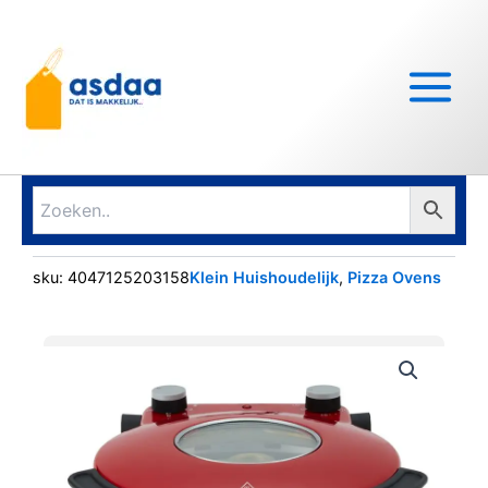
Ga
Main
naar
Menu
de
inhoud
sku:
4047125203158
Klein Huishoudelijk
,
Pizza Ovens