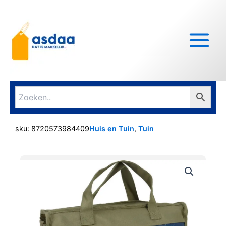
Ga
Main
naar
Menu
de
inhoud
sku:
8720573984409
Huis en Tuin
,
Tuin