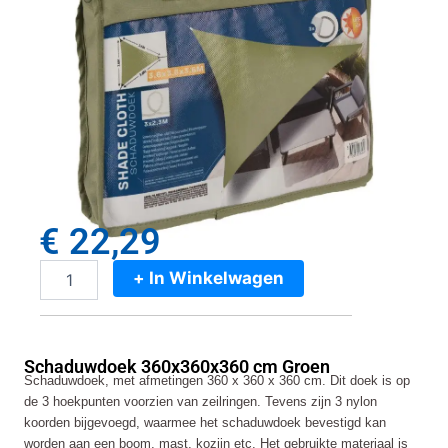
€
22,29
+ In Winkelwagen
Schaduwdoek
360x360x360
cm
Groen
Schaduwdoek 360x360x360 cm Groen
aantal
Schaduwdoek, met afmetingen 360 x 360 x 360 cm. Dit doek is op
de 3 hoekpunten voorzien van zeilringen. Tevens zijn 3 nylon
koorden bijgevoegd, waarmee het schaduwdoek bevestigd kan
worden aan een boom, mast, kozijn etc. Het gebruikte materiaal is