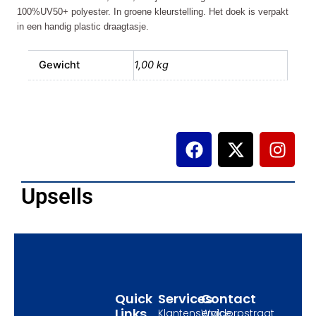
100%UV50+ polyester. In groene kleurstelling. Het doek is verpakt
in een handig plastic draagtasje.
Gewicht
1,00 kg
F
X
I
a
-
n
c
t
s
e
w
t
Upsells
b
i
a
o
t
g
o
t
r
k
e
a
r
m
Quick
Services
Contact
Links
Klantenservice
Waldorpstraat