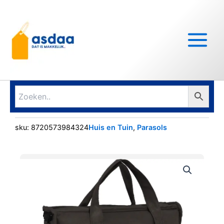
Ga
Main
naar
Menu
de
inhoud
sku:
8720573984324
Huis en Tuin
,
Parasols