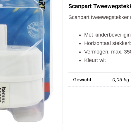
met
Scanpart Tweewegstekk
Randaarde
Wit
Scanpart tweewegstekker 
aantal
Met kinderbeveiligi
Horizontaal stekker
Vermogen: max. 35
Kleur: wit
Gewicht
0,09 kg