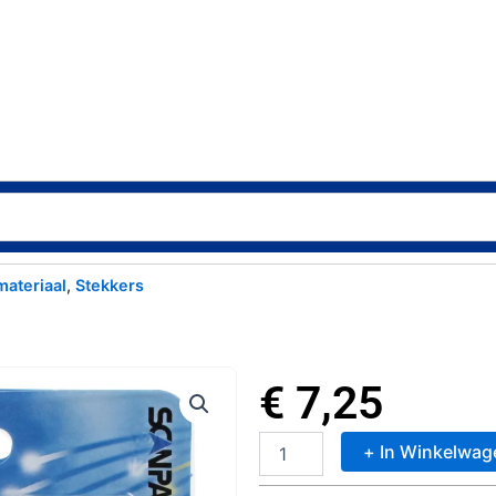
materiaal
,
Stekkers
€
7,25
+ In Winkelwag
Scanpart
Tweewegstekker