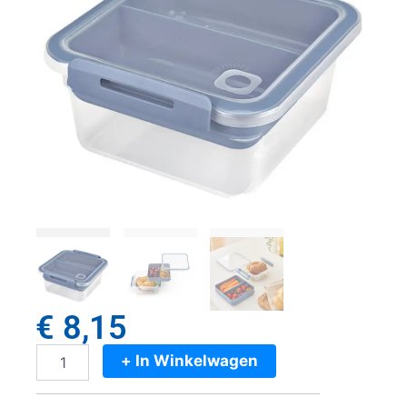
€
8,15
+ In Winkelwagen
Rotho
Memory
Lunchbox