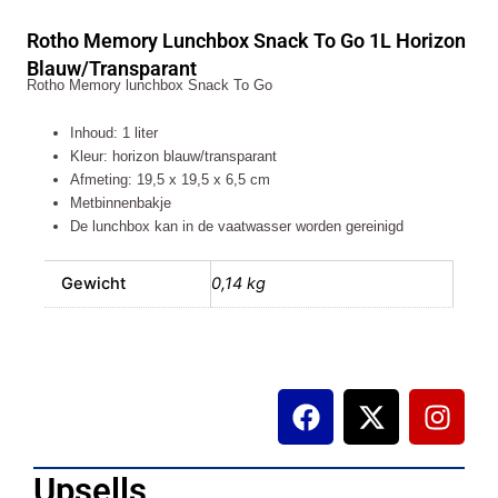
Snack
Rotho Memory Lunchbox Snack To Go 1L Horizon
To
Go
Blauw/Transparant
Rotho Memory lunchbox Snack To Go
1L
Horizon
Blauw/Transparant
Inhoud: 1 liter
aantal
Kleur: horizon blauw/transparant
Afmeting: 19,5 x 19,5 x 6,5 cm
Metbinnenbakje
De lunchbox kan in de vaatwasser worden gereinigd
Gewicht
0,14 kg
F
X
I
a
-
n
c
t
s
e
w
t
Upsells