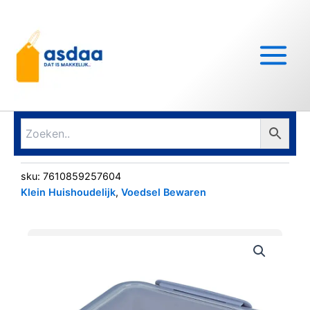
Ga
Main
naar
Menu
de
inhoud
sku:
7610859257604
Klein Huishoudelijk
,
Voedsel Bewaren