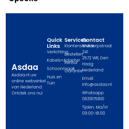
b
i
a
o
t
g
o
t
r
k
e
a
r
m
Quick
Services
Contact
Links
Klantenservice
Waldorpstraat
Verlichting
241
Bestellen
2572 WR, Den
Kabels+Adapter
Retour
Haag
Asdaa
Schoonmaak
Nederland
Garantie
Asdaa.nl uw
Huis en
Email:
online webwinkel
Tuin
info@asdaa.nl
van Nederland.
Whatsapp:
Ontdek ons nu!
0639175810
Tijden: Ma/Vr
09:00-18:00