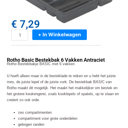
€
7,29
+ In Winkelwagen
Rotho
Basic
Bestekbak
6
Rotho Basic Bestekbak 6 Vakken Antraciet
Vakken
Rotho Bestekbakje BASIC met 6 vakken
Antraciet
aantal
U hoeft alleen maar in de besteklade te reiken en u hebt het juiste
mes, de juiste lepel of de juiste vork. De bestekbak BASIC van
Rotho maakt dit mogelijk. Het maakt het makkelijker om bestek en
het grotere keukengerei, zoals kooklepels of spatels, op te slaan en
creëert zo ook orde.
zes compartimenten
compartiment voor grote onderdelen
gebogen randen