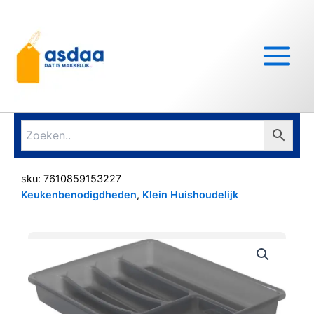
Ga
Main
naar
Menu
de
inhoud
sku:
7610859153227
Keukenbenodigdheden
,
Klein Huishoudelijk