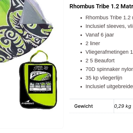
1.2
Rhombus Tribe 1.2 Matr
Matrasvlieger
aantal
Rhombus Tribe 1.2 m
Inclusief sleeves, vl
Vanaf 6 jaar
2 liner
Vliegerafmetingen 
2 5 Beaufort
70D spinnaker nylo
35 kp vliegerlijn
Inclusief uitgebreid
Gewicht
0,29 kg