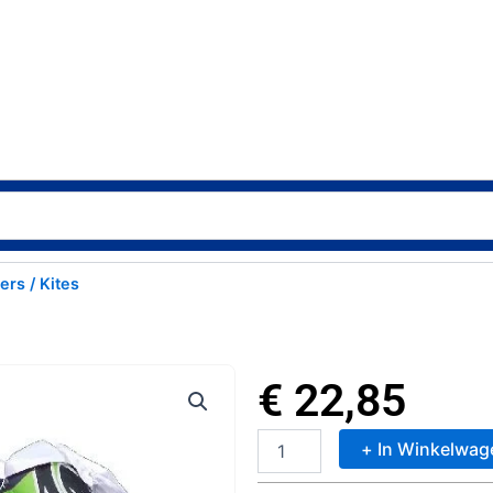
ers / Kites
€
22,85
+ In Winkelwag
Rhombus
Tribe