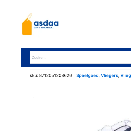
Ga
naar
de
inhoud
sku:
8712051208626
Speelgoed
,
Vliegers
,
Vlieg