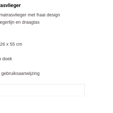
o
t
r
asvlieger
k
e
a
r
m
atrasvlieger met fraai design
iegerlijn en draagtas
126 x 55 cm
n doek
e gebruiksaanwijzing