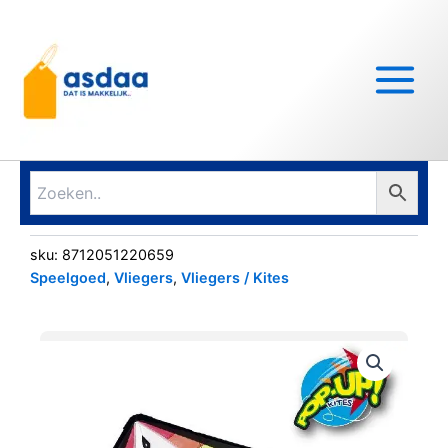
Ga
Main
naar
Menu
de
inhoud
sku:
8712051220659
Speelgoed
,
Vliegers
,
Vliegers / Kites