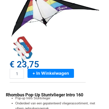
€
23,75
+ In Winkelwagen
Rhombus
Pop-
Up
Stuntvlieger
Rhombus Pop-Up Stuntvlieger Intro 160
Intro
Pop-up Intro Stuntvlieger
160
Onderdeel van een gepatenteerd vliegerassortiment, met
aantal
ultiem gebruikersgemak