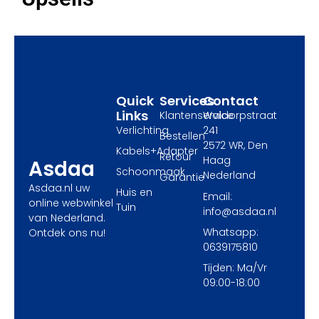
b
i
a
o
t
g
o
t
r
k
e
a
r
m
Quick
Services
Contact
Links
Klantenservice
Waldorpstraat
Verlichting
241
Bestellen
2572 WR, Den
Kabels+Adapter
Retour
Haag
Asdaa
Schoonmaak
Nederland
Garantie
Asdaa.nl uw
Huis en
Email:
online webwinkel
Tuin
info@asdaa.nl
van Nederland.
Whatsapp:
Ontdek ons nu!
0639175810
Tijden: Ma/Vr
09:00-18:00