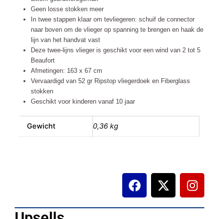
Geen losse stokken meer
In twee stappen klaar om tevliegeren: schuif de connector
naar boven om de vlieger op spanning te brengen en haak de
lijn van het handvat vast
Deze twee-lijns vlieger is geschikt voor een wind van 2 tot 5
Beaufort
Afmetingen: 163 x 67 cm
Vervaardigd van 52 gr Ripstop vliegerdoek en Fiberglass
stokken
Geschikt voor kinderen vanaf 10 jaar
Gewicht
0,36 kg
F
X
I
a
-
n
c
t
s
e
w
t
Upsells