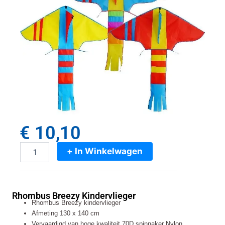
€
10,10
+ In Winkelwagen
Rhombus
Breezy
Kindervlieger
aantal
Rhombus Breezy Kindervlieger
Rhombus Breezy kindervlieger
Afmeting 130 x 140 cm
Vervaardigd van hoge kwaliteit 70D spinnaker Nylon