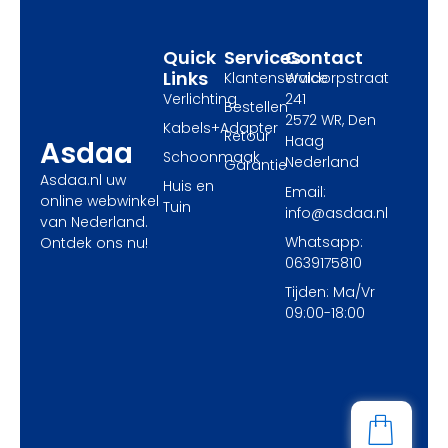
k
e
a
r
m
Quick
Services
Contact
Links
Klantenservice
Waldorpstraat
Verlichting
241
Bestellen
2572 WR, Den
Kabels+Adapter
Retour
Haag
Asdaa
Schoonmaak
Nederland
Garantie
Asdaa.nl uw
Huis en
Email:
online webwinkel
Tuin
info@asdaa.nl
van Nederland.
Whatsapp:
Ontdek ons nu!
0639175810
Tijden: Ma/Vr
09:00-18:00