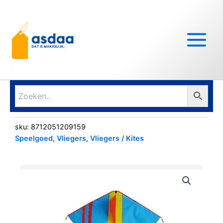
Ga
Main
naar
Menu
de
inhoud
sku:
8712051209159
Speelgoed
,
Vliegers
,
Vliegers / Kites