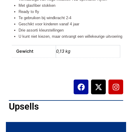
Met glasfiber stokken
Ready to fly
Te gebruiken bij windkracht 2-4
Geschikt voor kinderen vanaf 4 jaar
Drie assorti kleurstellingen
U kunt niet kiezen, maar ontvangt een willekeurige uitvoering
Gewicht
0,13 kg
F
X
I
a
-
n
c
t
s
e
w
t
Upsells
b
i
a
o
t
g
o
t
r