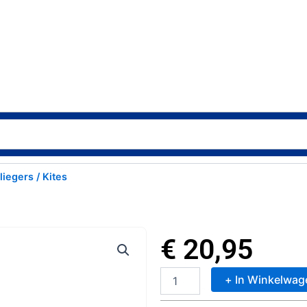
liegers / Kites
€
20,95
+ In Winkelwag
Rhombus
2-