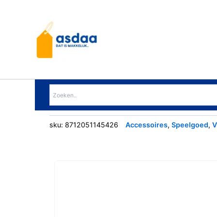
Ga
naar
de
inhoud
sku:
8712051145426
Accessoires
,
Speelgoed
,
V