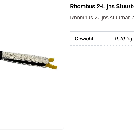
Lijns
Rhombus 2-Lijns Stuurb
Stuurbar
75
Rhombus 2-lijns stuurbar 
kp
Dacron
aantal
Gewicht
0,20 kg