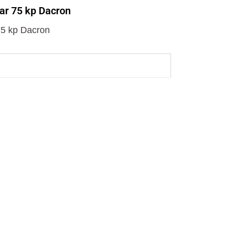
o
t
r
ar 75 kp Dacron
k
e
a
r
m
75 kp Dacron