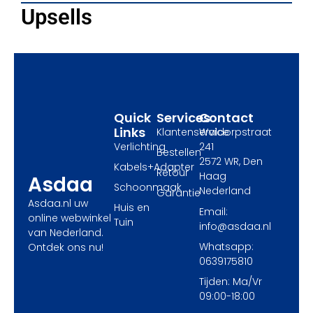
e
w
t
Upsells
b
i
a
o
t
g
o
t
r
k
e
a
r
m
Quick
Services
Contact
Links
Klantenservice
Waldorpstraat
Verlichting
241
Bestellen
2572 WR, Den
Kabels+Adapter
Retour
Haag
Asdaa
Schoonmaak
Nederland
Garantie
Asdaa.nl uw
Huis en
Email:
online webwinkel
Tuin
info@asdaa.nl
van Nederland.
Whatsapp:
Ontdek ons nu!
0639175810
Tijden: Ma/Vr
09:00-18:00