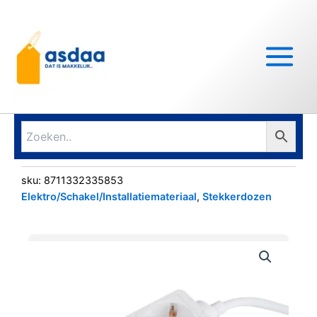
Ga
Main
naar
Menu
de
inhoud
sku:
8711332335853
Elektro/Schakel/Installatiemateriaal
,
Stekkerdozen