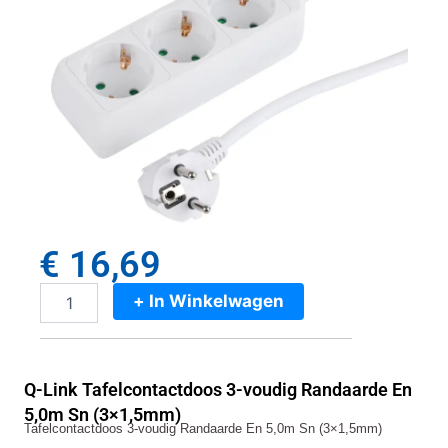
€
16,69
+ In Winkelwagen
Q-
Link
Tafelcontactdoos
3-
Q-Link Tafelcontactdoos 3-voudig Randaarde En
voudig
Randaarde
5,0m Sn (3×1,5mm)
Tafelcontactdoos 3-voudig Randaarde En 5,0m Sn (3×1,5mm)
En