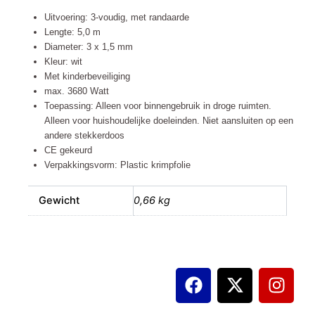
5,0m
Sn
Uitvoering: 3-voudig, met randaarde
(3x1,5mm)
Lengte: 5,0 m
aantal
Diameter: 3 x 1,5 mm
Kleur: wit
Met kinderbeveiliging
max. 3680 Watt
Toepassing: Alleen voor binnengebruik in droge ruimten.
Alleen voor huishoudelijke doeleinden. Niet aansluiten op een
andere stekkerdoos
CE gekeurd
Verpakkingsvorm: Plastic krimpfolie
Gewicht
0,66 kg
F
X
I
a
-
n
c
t
s