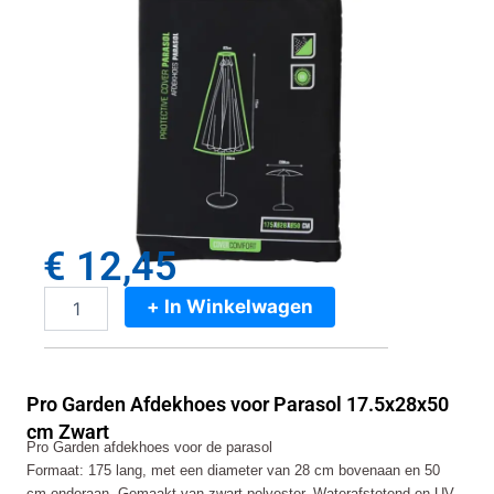
€
12,45
+ In Winkelwagen
Pro
Garden
Afdekhoes
voor
Pro Garden Afdekhoes voor Parasol 17.5x28x50
Parasol
17.5x28x50
cm Zwart
Pro Garden afdekhoes voor de parasol
cm
Formaat: 175 lang, met een diameter van 28 cm bovenaan en 50
Zwart
aantal
cm onderaan. Gemaakt van zwart polyester. Waterafstotend en UV-