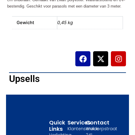
bestendig. Geschikt voor parasols met een diameter van 3 meter.
Gewicht
0,45 kg
F
X
I
a
-
n
c
t
s
e
w
t
Upsells
b
i
a
o
t
g
o
t
r
k
e
a
r
m
Quick
Services
Contact
Links
Klantenservice
Waldorpstraat
Verlichting
241