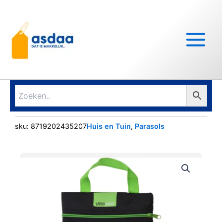
Ga
Main
naar
Menu
de
inhoud
sku:
8719202435207
Huis en Tuin
,
Parasols