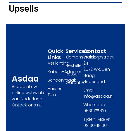
e
w
t
Upsells
b
i
a
o
t
g
o
t
r
k
e
a
r
m
Quick
Services
Contact
Links
Klantenservice
Waldorpstraat
Verlichting
241
Bestellen
2572 WR, Den
Kabels+Adapter
Retour
Haag
Asdaa
Schoonmaak
Nederland
Garantie
Asdaa.nl uw
Huis en
Email:
online webwinkel
Tuin
info@asdaa.nl
van Nederland.
Whatsapp:
Ontdek ons nu!
0639175810
Tijden: Ma/Vr
09:00-18:00