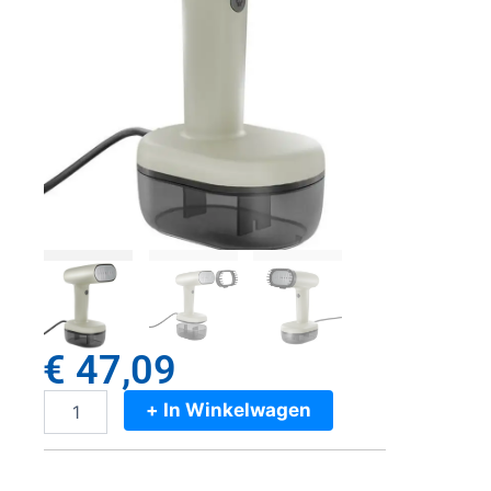
€
47,09
+ In Winkelwagen
Princess
Kledingstomer
Parelmoer
aantal