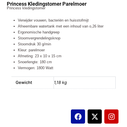
Princess Kledingstomer Parelmoer
Princess kledingstomer
Verwijder vouwen, bacteriën en huisstofmijt
Afneembare watertank met een inhoud van o,26 liter
Ergonomische handgreep
Stoomvergrendelingsknop
Stoomdruk 30 g/min
Kleur: parelmoer
Afmeting: 23 x 10 x 15 cm
Snoerlengte: 180 cm
Vermogen: 1800 Watt
Gewicht
1,18 kg
F
X
I
a
-
n
c
t
s