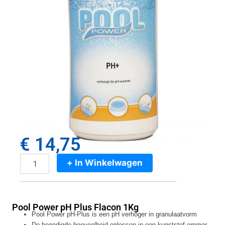
€
14,75
+ In Winkelwagen
Pool
Power
pH
Plus
Pool Power pH Plus Flacon 1Kg
Flacon
Pool Power pH-Plus is een pH verhoger in granulaatvorm
1Kg
De benodigde hoeveelheid oplossen in een kunststof emmer