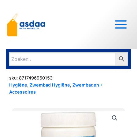
Ga
Main
naar
Menu
de
inhoud
sku:
8717496960153
Hygiëne
,
Zwembad Hygiëne
,
Zwembaden +
Accessoires