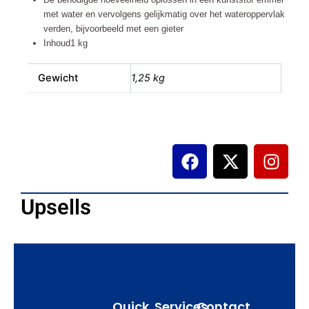
aantal
met water en vervolgens gelijkmatig over het wateroppervlak
verden, bijvoorbeeld met een gieter
Inhoud1 kg
Gewicht
1,25 kg
F
X
I
a
-
n
c
t
s
e
w
t
Upsells
b
i
a
o
t
g
o
t
r
k
e
a
r
m
Quick
Services
Contact