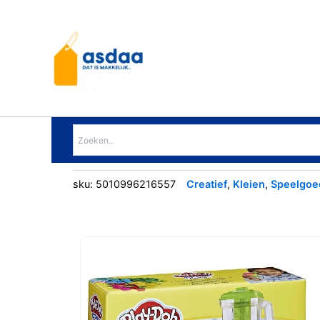
Ga
naar
de
inhoud
sku:
5010996216557
Creatief
,
Kleien
,
Speelgoe