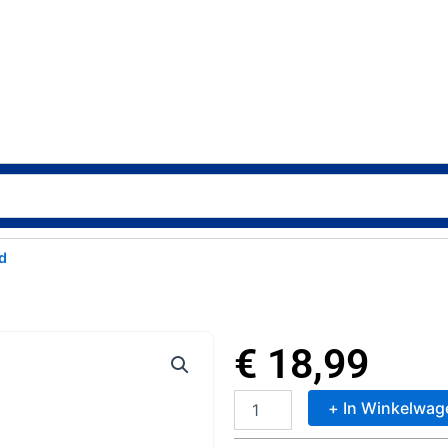
d
€
18,99
+ In Winkelwag
Play-
Doh