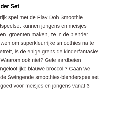
o
t
r
der Set
k
e
a
r
m
erijk spel met de Play-Doh Smoothie
dspeelset kunnen jongens en meisjes
t en -groenten maken, ze in de blender
wen om superkleurrijke smoothies na te
treft, is de enige grens de kinderfantasie!
Waarom ook niet? Gele aardbeien
Ongelooflijke blauwe broccoli? Gaan we
s de Swingende smoothies-blenderspeelset
elgoed voor meisjes en jongens vanaf 3