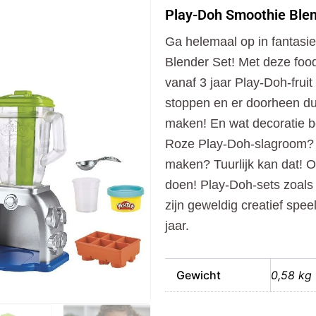
Smoothie
Play-Doh Smoothie Blen
Blender
Set
Ga helemaal op in fantasi
aantal
Blender Set! Met deze foo
vanaf 3 jaar Play-Doh-frui
stoppen en er doorheen du
maken! En wat decoratie be
Roze Play-Doh-slagroom? 
maken? Tuurlijk kan dat! 
doen! Play-Doh-sets zoal
zijn geweldig creatief spe
jaar.
Gewicht
0,58 kg