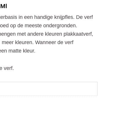
o
t
r
 Ml
k
e
a
r
m
erbasis in een handige knijpfles. De verf
 goed op de meeste ondergronden.
mengen met andere kleuren plakkaatverf,
g meer kleuren. Wanneer de verf
en matte kleur.
e verf.