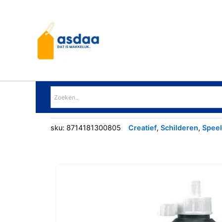
Ga
naar
de
inhoud
sku:
8714181300805
Creatief
,
Schilderen
,
Spee