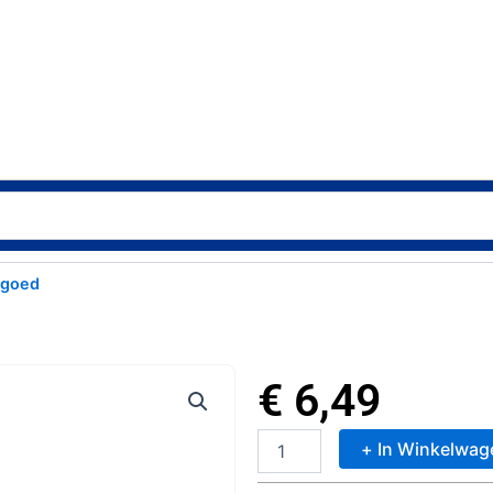
lgoed
€
6,49
+ In Winkelwag
Plakkaatverf
Zwart