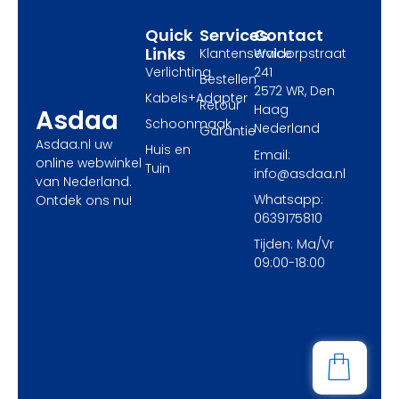
r
m
Quick
Services
Contact
Links
Klantenservice
Waldorpstraat
Verlichting
241
Bestellen
2572 WR, Den
Kabels+Adapter
Retour
Haag
Asdaa
Schoonmaak
Nederland
Garantie
Asdaa.nl uw
Huis en
Email:
online webwinkel
Tuin
info@asdaa.nl
van Nederland.
Whatsapp:
Ontdek ons nu!
0639175810
Tijden: Ma/Vr
09:00-18:00