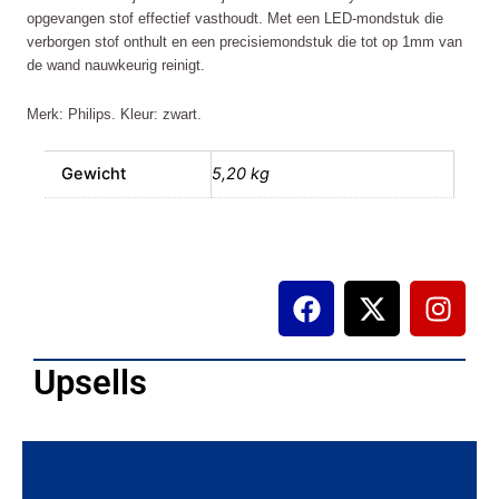
opgevangen stof effectief vasthoudt. Met een LED-mondstuk die
verborgen stof onthult en een precisiemondstuk die tot op 1mm van
de wand nauwkeurig reinigt.
Merk: Philips. Kleur: zwart.
Gewicht
5,20 kg
F
X
I
a
-
n
c
t
s
e
w
t
Upsells
b
i
a
o
t
g
o
t
r
k
e
a