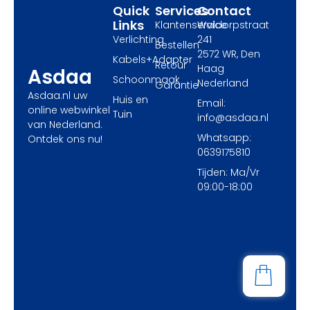
Quick
Services
Contact
Links
Klantenservice
Waldorpstraat
Verlichting
241
Bestellen
2572 WR, Den
Kabels+Adapter
Retour
Haag
Asdaa
Schoonmaak
Nederland
Garantie
Asdaa.nl uw
Huis en
Email:
online webwinkel
Tuin
info@asdaa.nl
van Nederland.
Whatsapp:
Ontdek ons nu!
0639175810
Tijden: Ma/Vr
09:00-18:00