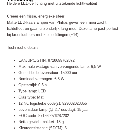
Heldere LED-verlichting met uitstekende lichtkwaliteit
P45
Fr
Nd
Creëer een frisse, energieke sfeer
Rfsrt4
Matte LED-kaarslampen van Philips geven een mooi zacht
Verlichting
lichteffect en gaan uitzonderlijk lang mee. Deze lamp past perfect
aantal
bij kroonluchters met kleine fittingen (E14).
Technische details
EAN/UPC/GTIN: 8718699762872
Maximale wattage van vervangende lamp: 6,5 W
Gemiddelde levensduur: 15000 uur
Nominaal vermogen: 6,5 W
Opstarttijd: 0,5 s
Type lamp: LED
Glas type: Mat
12 NC logistieke code(s): 929002028855
Levensduur lamp (@ 2,7 uur/dag): 15 jaar
EOC-code: 871869976287202
Netto gewicht pakket: 18 g
Kleurconsistentie (SDCM): 6