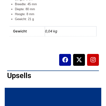
Breedte: 45 mm
Diepte: 80 mm
Hoogte: 8 mm
Gewicht: 21 g
Gewicht
0,04 kg
F
X
I
a
-
n
c
t
s
e
w
t
Upsells
b
i
a
o
t
g
o
t
r
k
e
a
r
m