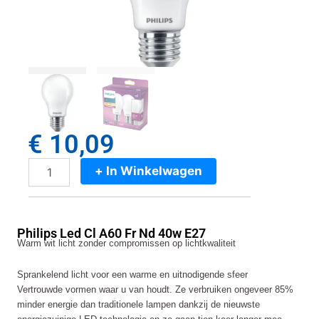
€
10,09
+ In Winkelwagen
Philips
Led
Cl
A60
Philips Led Cl A60 Fr Nd 40w E27
Fr
Warm wit licht zonder compromissen op lichtkwaliteit
Nd
40w
Sprankelend licht voor een warme en uitnodigende sfeer
E27
Vertrouwde vormen waar u van houdt. Ze verbruiken ongeveer 85%
aantal
minder energie dan traditionele lampen dankzij de nieuwste