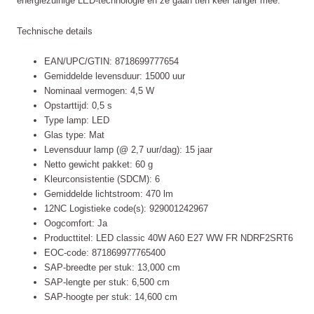
energiezuinige LED-technologie en ze gaan tien keer langer mee.
Technische details
EAN/UPC/GTIN: 8718699777654
Gemiddelde levensduur: 15000 uur
Nominaal vermogen: 4,5 W
Opstarttijd: 0,5 s
Type lamp: LED
Glas type: Mat
Levensduur lamp (@ 2,7 uur/dag): 15 jaar
Netto gewicht pakket: 60 g
Kleurconsistentie (SDCM): 6
Gemiddelde lichtstroom: 470 lm
12NC Logistieke code(s): 929001242967
Oogcomfort: Ja
Producttitel: LED classic 40W A60 E27 WW FR NDRF2SRT6
EOC-code: 871869977765400
SAP-breedte per stuk: 13,000 cm
SAP-lengte per stuk: 6,500 cm
SAP-hoogte per stuk: 14,600 cm