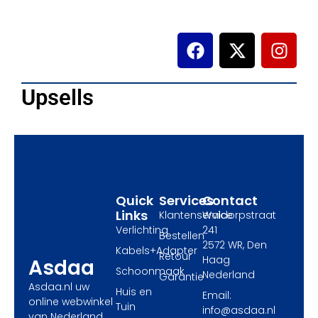
F
X
I
a
-
n
c
t
s
e
w
t
Upsells
b
i
a
o
t
g
o
t
r
k
e
a
r
m
Quick
Services
Contact
Links
Klantenservice
Waldorpstraat
Verlichting
241
Bestellen
2572 WR, Den
Kabels+Adapter
Retour
Haag
Asdaa
Schoonmaak
Nederland
Garantie
Asdaa.nl uw
Huis en
Email:
online webwinkel
Tuin
info@asdaa.nl
van Nederland.