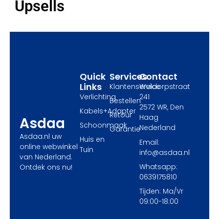
e
w
t
Upsells
b
i
a
o
t
g
o
t
r
k
e
a
r
m
Quick
Services
Contact
Links
Klantenservice
Waldorpstraat
Verlichting
241
Bestellen
2572 WR, Den
Kabels+Adapter
Retour
Haag
Asdaa
Schoonmaak
Nederland
Garantie
Asdaa.nl uw
Huis en
Email:
online webwinkel
Tuin
info@asdaa.nl
van Nederland.
Whatsapp:
Ontdek ons nu!
0639175810
Tijden: Ma/Vr
09:00-18:00