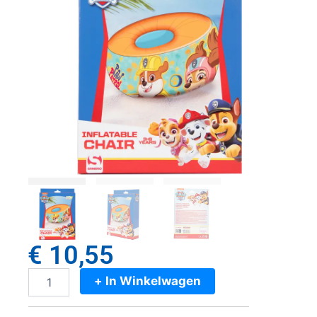
€
10,55
+ In Winkelwagen
Paw
Patrol
Opblaasbare