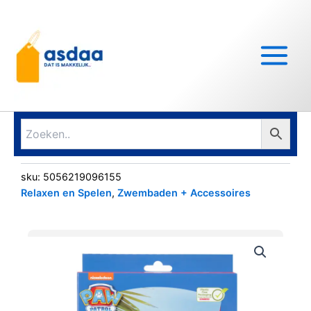
Ga
Main
naar
Menu
de
inhoud
sku:
5056219096155
Relaxen en Spelen
,
Zwembaden + Accessoires