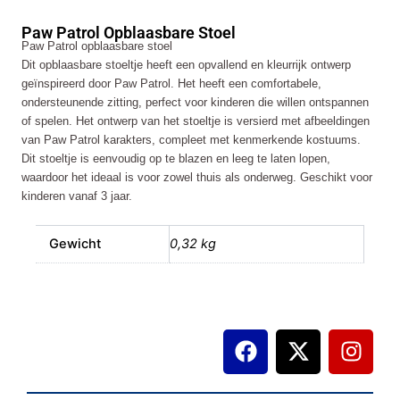
Stoel
Paw Patrol Opblaasbare Stoel
aantal
Paw Patrol opblaasbare stoel
Dit opblaasbare stoeltje heeft een opvallend en kleurrijk ontwerp
geïnspireerd door Paw Patrol. Het heeft een comfortabele,
ondersteunende zitting, perfect voor kinderen die willen ontspannen
of spelen. Het ontwerp van het stoeltje is versierd met afbeeldingen
van Paw Patrol karakters, compleet met kenmerkende kostuums.
Dit stoeltje is eenvoudig op te blazen en leeg te laten lopen,
waardoor het ideaal is voor zowel thuis als onderweg. Geschikt voor
kinderen vanaf 3 jaar.
Gewicht
0,32 kg
F
X
I
a
-
n
c
t
s